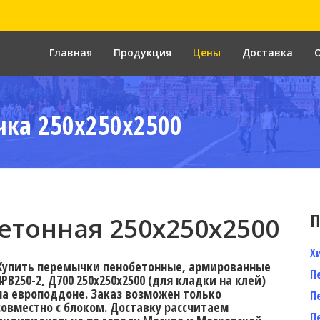
Главная
Продукция
Цены
Доставка
ка 250x250x2500
П
тонная 250х250х2500
Х
Купить перемычки пенобетонные, армированные
П
4PB250-2, Д700 250х250х2500 (для кладки на клей)
на европоддоне. Заказ возможен только
П
совместно с блоком. Доставку рассчитаем
П