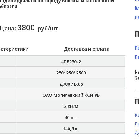
индивидуально по городу Москва и Московской
области
К
П
3800
Цена:
руб/шт
П
П
актеристики
Доставка и оплата
П
4ПБ250-2
Н
250*250*2500
З
Д700 / Б3.5
ОАО Могилевский КСИ РБ
П
2 кН/м
К
40 шт
П
140,5 кг
Д