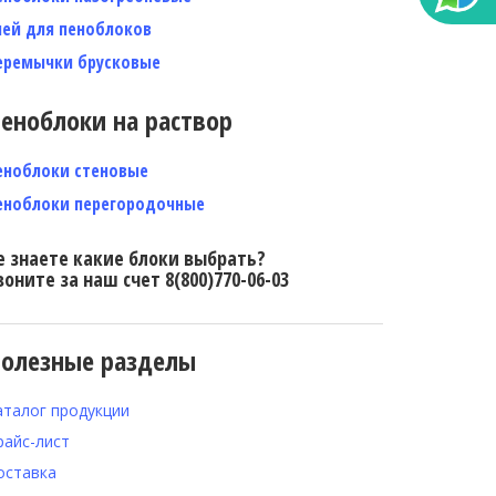
лей для пеноблоков
еремычки брусковые
еноблоки на раствор
еноблоки стеновые
еноблоки перегородочные
е знаете какие блоки выбрать?
воните за наш счет 8(800)770-06-03
олезные разделы
аталог продукции
райс-лист
оставка