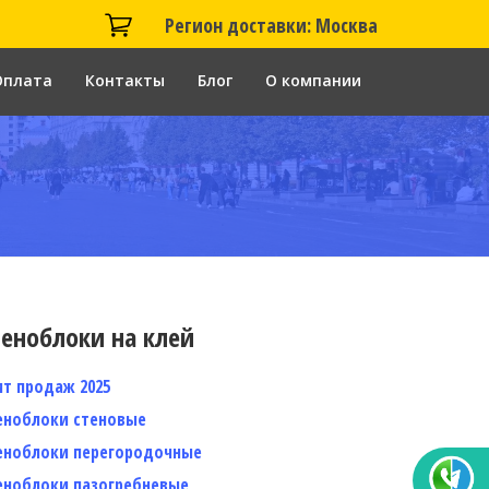
Регион доставки: Москва
Оплата
Контакты
Блог
О компании
еноблоки на клей
ит продаж 2025
еноблоки стеновые
еноблоки перегородочные
еноблоки пазогребневые