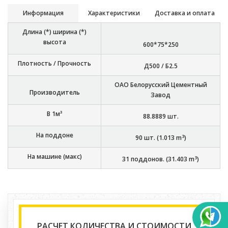
Информация
Характеристики
Доставка и оплата
Длина (*) ширина (*)
высота
600*75*250
Плотность / Прочность
Д500 / Б2.5
ОАО Белорусский Цементный
Производитель
Завод
В 1м³
88.8889
шт.
На поддоне
3
90
шт. (
1.013
m
)
На машине (макс)
3
31
поддонов. (
31.403
m
)
РАСЧЕТ КОЛИЧЕСТВА И СТОИМОСТИ