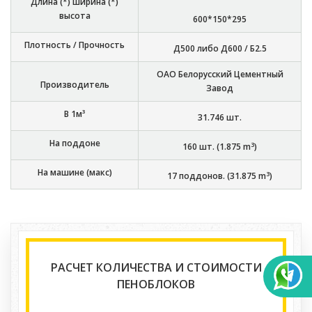
Длина (*) ширина (*)
высота
600*150*295
Плотность / Прочность
Д500 либо Д600 / Б2.5
ОАО Белорусский Цементный
Производитель
Завод
В 1м³
31.746
шт.
На поддоне
3
160
шт. (
1.875
m
)
На машине (макс)
3
17
поддонов. (
31.875
m
)
РАСЧЕТ КОЛИЧЕСТВА И СТОИМОСТИ
ПЕНОБЛОКОВ