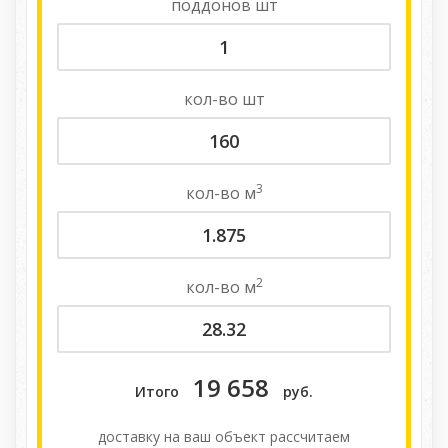
поддонов
шт
кол-во
шт
3
кол-во
м
2
кол-во
м
19 658
Итого
руб.
доставку на ваш объект расcчитаем