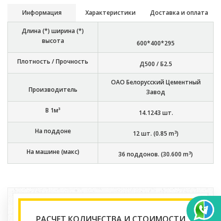
Информация
Характеристики
Доставка и оплата
Длина (*) ширина (*)
высота
600*400*295
Плотность / Прочность
Д500 / Б2.5
ОАО Белорусский Цементный
Производитель
Завод
В 1м³
14.1243
шт.
На поддоне
3
12
шт. (
0.85
m
)
На машине (макс)
3
36
поддонов. (
30.600
m
)
РАСЧЕТ КОЛИЧЕСТВА И СТОИМОСТИ