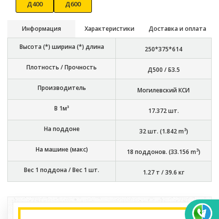
Д400
Д600
Информация
Характеристики
Доставка и оплата
Высота (*) ширина (*) длина
250*375*614
Плотность / Прочность
Д500 / Б3.5
Производитель
Могилевский КСИ
В 1м³
17.372
шт.
На поддоне
3
32
шт. (
1.842
m
)
На машине (макс)
3
18
поддонов. (
33.156
m
)
Вес 1 поддона / Вес 1 шт.
1.27 т
/
39.6 кг