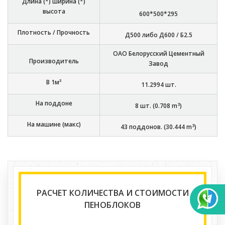
Длина (*) ширина (*)
высота
600*500*295
Плотность / Прочность
Д500 либо Д600 / Б2.5
ОАО Белорусский Цементный
Производитель
Завод
В 1м³
11.2994
шт.
На поддоне
3
8
шт. (
0.708
m
)
На машине (макс)
3
43
поддонов. (
30.444
m
)
РАСЧЕТ КОЛИЧЕСТВА И СТОИМОСТИ
ПЕНОБЛОКОВ