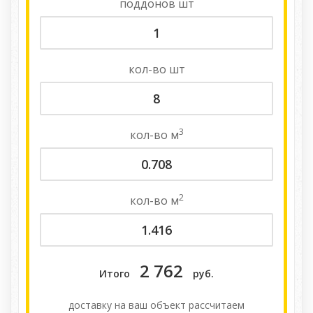
поддонов
шт
кол-во
шт
3
кол-во
м
2
кол-во
м
2 762
Итого
руб.
доставку на ваш объект расcчитаем