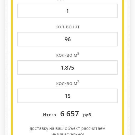
кол-во
шт
3
кол-во
м
2
кол-во
м
6 657
Итого
руб.
доставку на ваш объект расcчитаем
индивидуально!