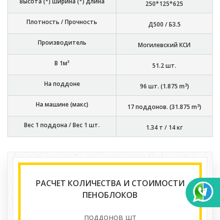
Высота (*) ширина (*) длина
250*125*625
Плотность / Прочность
Д500 / Б3.5
Производитель
Могилевский КСИ
В 1м³
51.2
шт.
На поддоне
3
96
шт. (
1.875
m
)
На машине (макс)
3
17
поддонов. (
31.875
m
)
Вес 1 поддона / Вес 1 шт.
1.34 т
/
14 кг
РАСЧЕТ КОЛИЧЕСТВА И СТОИМОСТИ
ПЕНОБЛОКОВ
поддонов
шт