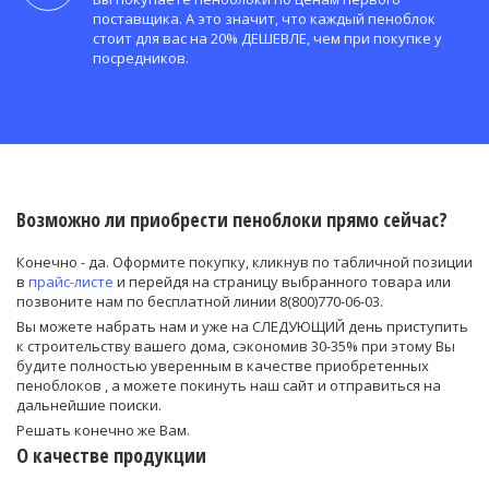
поставщика. А это значит, что каждый пеноблок
стоит для вас на 20% ДЕШЕВЛЕ, чем при покупке у
посредников.
Возможно ли приобрести пеноблоки прямо сейчас?
Конечно - да. Оформите покупку, кликнув по табличной позиции
в
прайс-листе
и перейдя на страницу выбранного товара или
позвоните нам по бесплатной линии 8(800)770-06-03.
Вы можете набрать нам и уже на СЛЕДУЮЩИЙ день приступить
к строительству вашего дома, сэкономив 30-35% при этому Вы
будите полностью уверенным в качестве приобретенных
пеноблоков , а можете покинуть наш сайт и отправиться на
дальнейшие поиски.
Решать конечно же Вам.
О качестве продукции