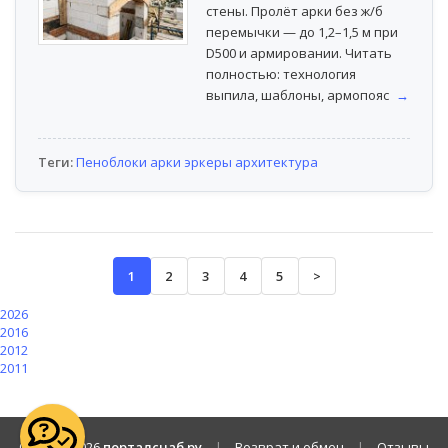
стены. Пролёт арки без ж/б
перемычки — до 1,2–1,5 м при
D500 и армировании. Читать
полностью: технология
выпила, шаблоны, армопояс
→
Теги:
Пеноблоки
арки
эркеры
архитектура
1
2
3
4
5
>
2026
2016
2012
2011
© 2010 -
2026
порталснаб.ру
|
Возврат и обмен
|
Отзывы