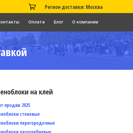
Регион доставки: Москва
Контакты
Оплата
Блог
О компании
тавкой
еноблоки на клей
ит продаж 2025
еноблоки стеновые
еноблоки перегородочные
еноблоки пазогребневые