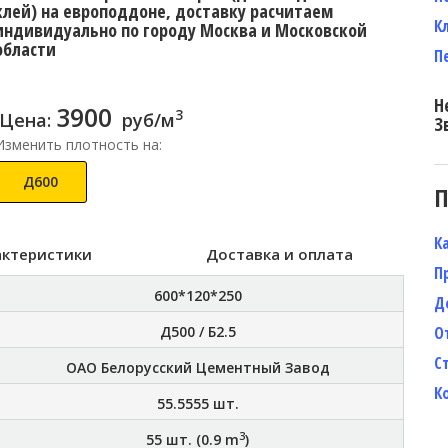
клей) на европоддоне, доставку расчитаем
К
индивидуально по городу Москва и Московской
области
П
Н
3900
3
Цена:
руб/м
З
Изменить плотность на:
Д600
П
К
актеристики
Доставка и оплата
П
600*120*250
Д
Д500 / Б2.5
О
С
ОАО Белорусский Цементный Завод
К
55.5555
шт.
3
55
шт. (
0.9
m
)