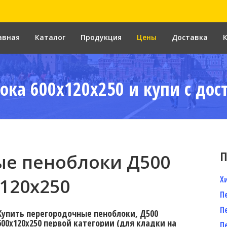
авная
Каталог
Продукция
Цены
Доставка
ока 600x120x250 и купи с дос
П
е пеноблоки Д500
Х
120x250
П
П
Купить перегородочные пеноблоки, Д500
600x120x250 первой категории (для кладки на
П