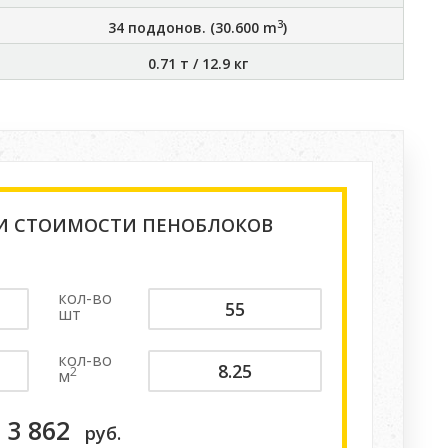
3
34
поддонов. (
30.600
m
)
0.71 т
/
12.9 кг
 И СТОИМОСТИ ПЕНОБЛОКОВ
кол-во
шт
кол-во
2
м
3 862
руб.