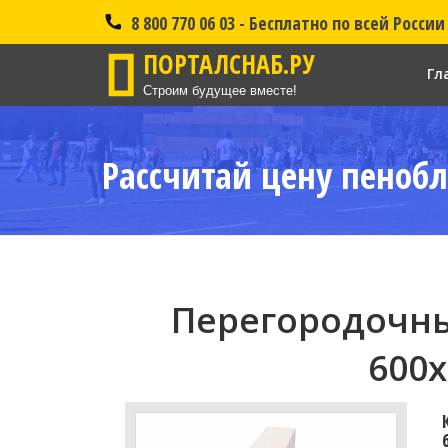
8 800 770 06 03 - Бесплатно по всей России
ПОРТАЛСНАБ.РУ
Гл
Строим будущее вместе!
Рассчитай цену пенобл
Перегородочны
600x