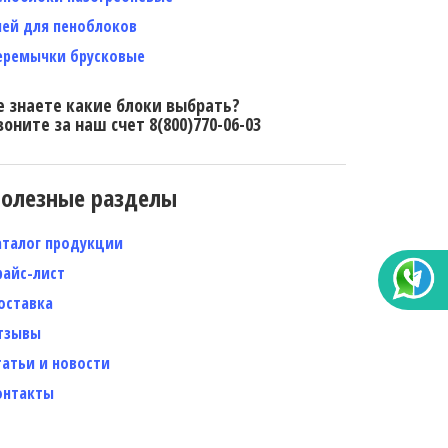
лей для пеноблоков
еремычки брусковые
е знаете какие блоки выбрать?
воните за наш счет 8(800)770-06-03
олезные разделы
аталог продукции
райс-лист
оставка
тзывы
татьи и новости
онтакты