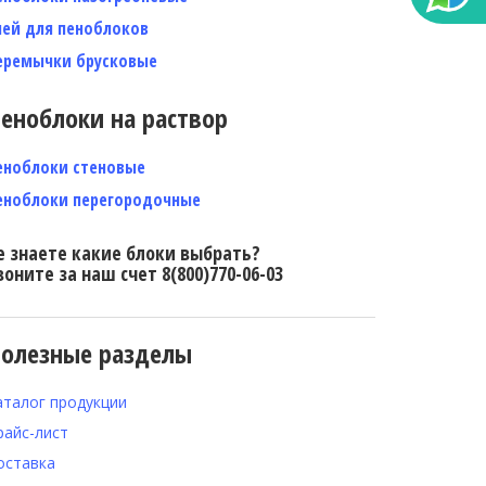
лей для пеноблоков
еремычки брусковые
еноблоки на раствор
еноблоки стеновые
еноблоки перегородочные
е знаете какие блоки выбрать?
воните за наш счет 8(800)770-06-03
олезные разделы
аталог продукции
райс-лист
оставка