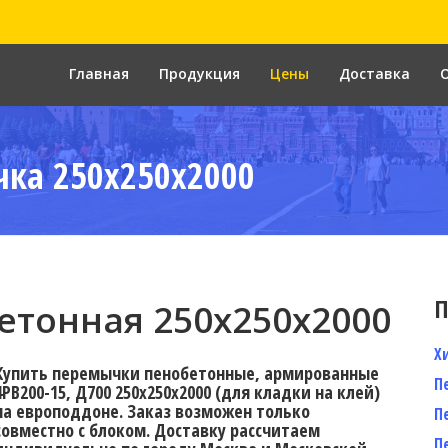
Главная
Продукция
Цены
Доставка
ка 250x250x2000
П
тонная 250x250x2000
Х
Купить перемычки пенобетонные, армированные
П
4PB200-15, Д700 250х250х2000 (для кладки на клей)
на европоддоне. Заказ возможен только
П
совместно с блоком. Доставку расcчитаем
П