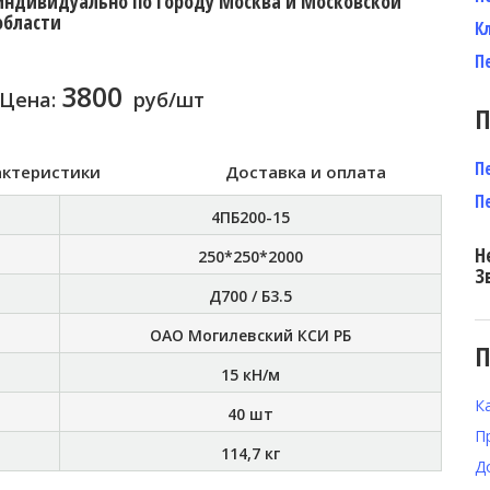
индивидуально по городу Москва и Московской
области
К
П
3800
Цена:
руб/шт
П
П
актеристики
Доставка и оплата
П
4ПБ200-15
Н
250*250*2000
З
Д700 / Б3.5
ОАО Могилевский КСИ РБ
П
15 кН/м
К
40 шт
П
114,7 кг
Д