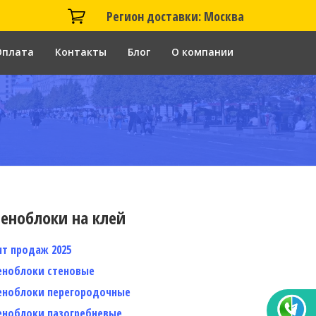
Регион доставки: Москва
Оплата
Контакты
Блог
О компании
еноблоки на клей
ит продаж 2025
еноблоки стеновые
еноблоки перегородочные
еноблоки пазогребневые