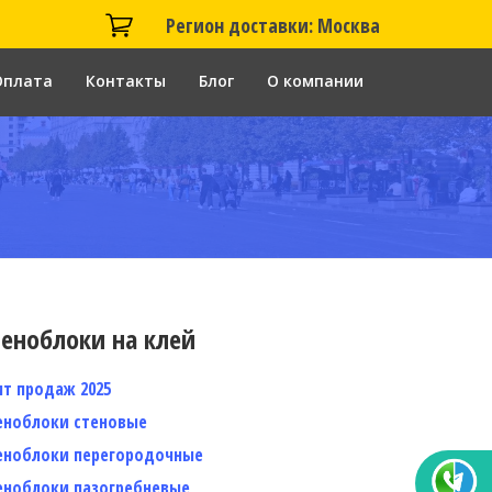
Регион доставки: Москва
Оплата
Контакты
Блог
О компании
еноблоки на клей
ит продаж 2025
еноблоки стеновые
еноблоки перегородочные
еноблоки пазогребневые