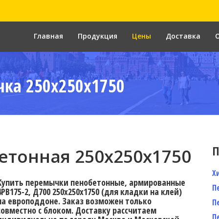
Главная
Продукция
Цены
Доставка
ка 250x250x1750
П
тонная 250х250х1750
Х
Купить перемычки пенобетонные, армированные
П
4PB175-2, Д700 250х250х1750 (для кладки на клей)
на европоддоне. Заказ возможен только
П
совместно с блоком. Доставку рассчитаем
П