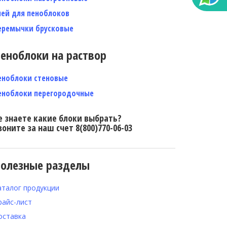
лей для пеноблоков
еремычки брусковые
еноблоки на раствор
еноблоки стеновые
еноблоки перегородочные
е знаете какие блоки выбрать?
воните за наш счет 8(800)770-06-03
олезные разделы
аталог продукции
райс-лист
оставка