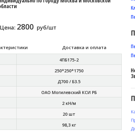
индивидуально по городу Москва и Московской
области
К
П
2800
Цена:
руб/шт
П
П
актеристики
Доставка и оплата
П
4ПБ175-2
Н
250*250*1750
З
Д700 / Б3.5
ОАО Могилевский КСИ РБ
П
2 кН/м
К
20 шт
П
98,3 кг
Д