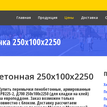
Главная
Продукция
Цены
Доставка
ка 250x100x2250
П
тонная 250х100х2250
Х
Купить перемычки пенобетонные, армированные
П
1PB225-2, Д700 250х100х2250 (для кладки на клей)
на европоддоне. Заказ возможен только
П
совместно с блоком. Доставку рассчитаем
П