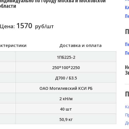
индивидуально по городу Москва и Московской
области
К
П
1570
Цена:
руб/шт
П
П
актеристики
Доставка и оплата
П
1ПБ225-2
Н
250*100*2250
З
Д700 / Б3.5
ОАО Могилевский КСИ РБ
П
2 кН/м
К
40 шт
П
50,9 кг
Д