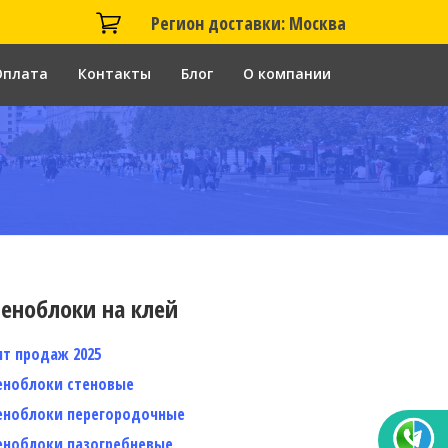
Регион доставки: Москва
Оплата
Контакты
Блог
О компании
еноблоки на клей
ит продаж 2025
еноблоки стеновые
еноблоки перегородочные
еноблоки пазогребневые